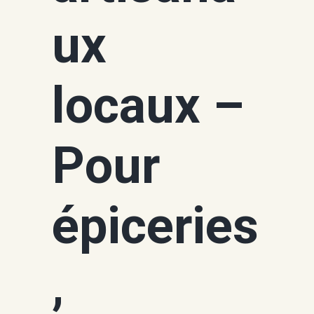
ux
locaux –
Pour
épiceries
,