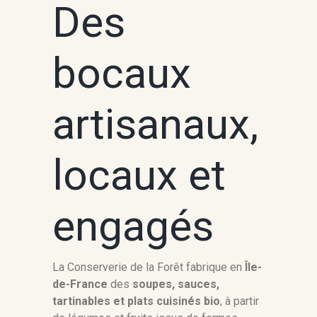
Des
bocaux
artisanaux,
locaux et
engagés
La Conserverie de la Forêt fabrique en
Île-
de-France
des
soupes, sauces,
tartinables et plats cuisinés bio
, à partir