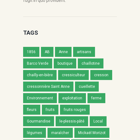
fugit in quo provident.
TAGS
1856
AB
Anne
artisans
Barco Verde
boutique
chaillotine
chailly-en-bière
cressiculteur
cresson
cressonnière Saint Anne
cueillette
Environnement
exploitation
ferme
fleurs
fruits
fruits rouges
Gourmandise
le-plessis-pâté
Local
légumes
maraîcher
Mickaël Morizot