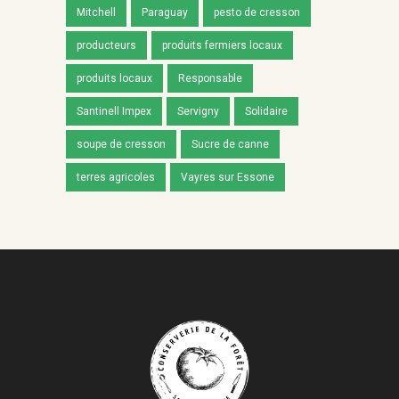
Mitchell
Paraguay
pesto de cresson
producteurs
produits fermiers locaux
produits locaux
Responsable
Santinell Impex
Servigny
Solidaire
soupe de cresson
Sucre de canne
terres agricoles
Vayres sur Essone