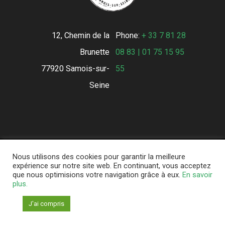
12, Chemin de la
Phone:
+ 33 7 81 28
Brunette
08 83 | 01 75 15 95
77920 Samois-sur-
55
Seine
Nous utilisons des cookies pour garantir la meilleure
Conserverie de la Forêt © 2021 - All
expérience sur notre site web. En continuant, vous acceptez
que nous optimisions votre navigation grâce à eux.
En savoir
Rights Reserved -
Mentions légales
-
plus.
Conditions Générales de Vente
-
Partenaires
J'ai compris