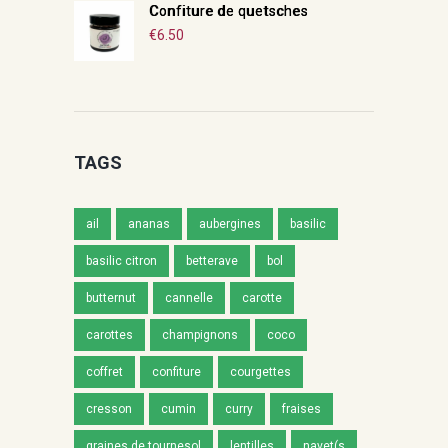
Confiture de quetsches
€
6.50
TAGS
ail
ananas
aubergines
basilic
basilic citron
betterave
bol
butternut
cannelle
carotte
carottes
champignons
coco
coffret
confiture
courgettes
cresson
cumin
curry
fraises
graines de tournesol
lentilles
navet(s