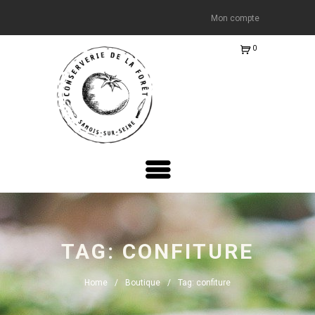
Mon compte
0
Ite
m
s
-
€0.
00
TAG: CONFITURE
Home
Boutique
Tag: confiture