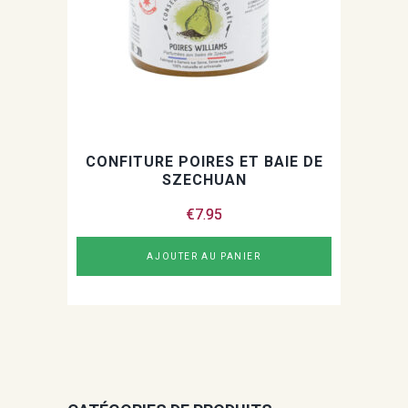
la
page
du
produit
CONFITURE POIRES ET BAIE DE
SZECHUAN
€
7.95
AJOUTER AU PANIER