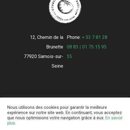
12, Chemin de la
Phone:
+ 33 7 81 28
Brunette
08 83 | 01 75 15 95
77920 Samois-sur-
55
Seine
Nous utilisons des cookies pour garantir la meilleure
Conserverie de la Forêt © 2021 - All
expérience sur notre site web. En continuant, vous acceptez
que nous optimisions votre navigation grâce à eux.
En savoir
Rights Reserved -
Mentions légales
-
plus.
Conditions Générales de Vente
-