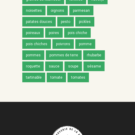
noisettes
oignons
parmesan
patates douces
pesto
pickles
poireaux
poires
pois chiche
pois chiches
poivrons
pomme
pommes
pommes de terre
rhubarbe
roquette
sauce
soupe
sésame
tartinable
tomate
tomates