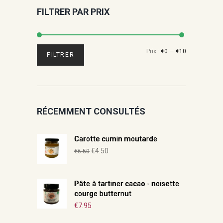
FILTRER PAR PRIX
Prix
Prix
Prix :
€0
—
€10
FILTRER
min
max
RÉCEMMENT CONSULTÉS
Carotte cumin moutarde
Le
Le
€
4.50
€
6.50
prix
prix
initial
actuel
Pâte à tartiner cacao - noisette
était :
est :
courge butternut
€6.50.
€4.50.
€
7.95