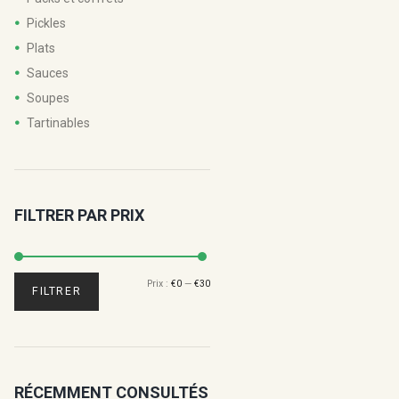
Pickles
Plats
Sauces
Soupes
Tartinables
FILTRER PAR PRIX
Prix :
€0
—
€30
Prix
Prix
FILTRER
min
max
RÉCEMMENT CONSULTÉS