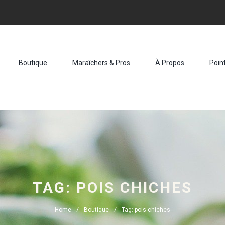
Boutique
Maraîchers & Pros
À Propos
Poin
TAG: POIS CHICHES
Home
Boutique
Tag: pois chiches