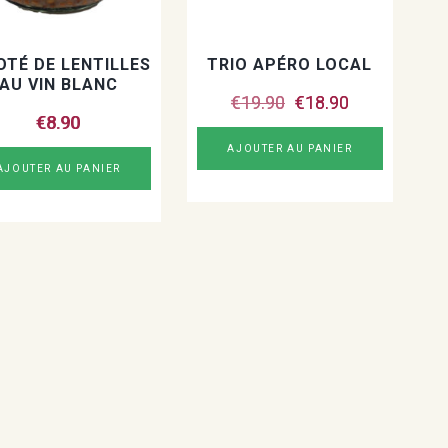
OTÉ DE LENTILLES
TRIO APÉRO LOCAL
AU VIN BLANC
Le
Le
€
19.90
€
18.90
prix
prix
€
8.90
initial
actuel
AJOUTER AU PANIER
était :
est :
AJOUTER AU PANIER
€19.90.
€18.90.