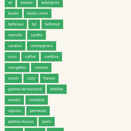
ail
ananas
aubergines
basilic
basilic citron
betterave
bol
butternut
cannelle
carotte
carottes
champignons
coco
coffret
confiture
courgettes
cresson
cumin
curry
fraises
graines de tournesol
lentilles
navet(s
noisettes
oignons
parmesan
patates douces
pesto