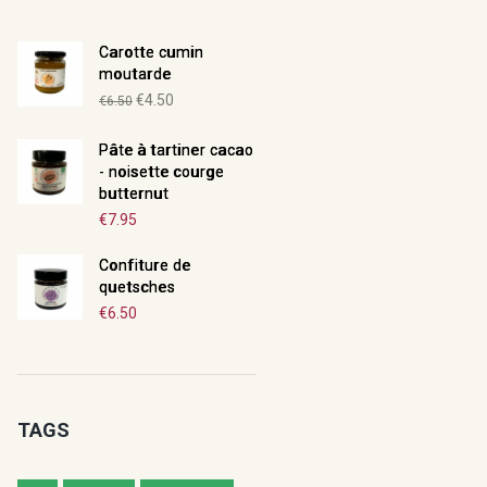
Carotte cumin
moutarde
Le
Le
€
4.50
€
6.50
prix
prix
Pâte à tartiner cacao
initial
actuel
- noisette courge
était :
est :
butternut
€6.50.
€4.50.
€
7.95
Confiture de
quetsches
€
6.50
TAGS