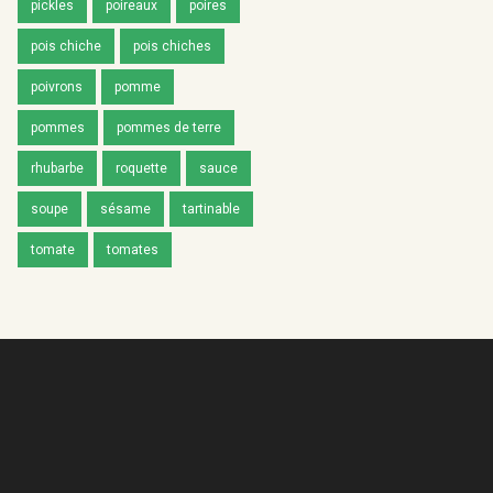
pickles
poireaux
poires
pois chiche
pois chiches
poivrons
pomme
pommes
pommes de terre
rhubarbe
roquette
sauce
soupe
sésame
tartinable
tomate
tomates