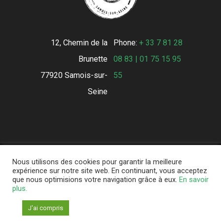
12, Chemin de la
Phone:
+ 33 7 81 28
Brunette
08 83 | 01 75 15 95
77920 Samois-sur-
55
Seine
Nous utilisons des cookies pour garantir la meilleure
Conserverie de la Forêt © 2021 - All
expérience sur notre site web. En continuant, vous acceptez
que nous optimisions votre navigation grâce à eux.
En savoir
Rights Reserved -
Mentions légales
-
plus.
Conditions Générales de Vente
-
Partenaires
J'ai compris