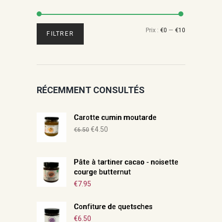
Prix
Prix
Prix :
€0
—
€10
FILTRER
min
max
RÉCEMMENT CONSULTÉS
Carotte cumin moutarde
Le
Le
€
4.50
€
6.50
prix
prix
initial
actuel
Pâte à tartiner cacao - noisette
était :
est :
courge butternut
€6.50.
€4.50.
€
7.95
Confiture de quetsches
€
6.50