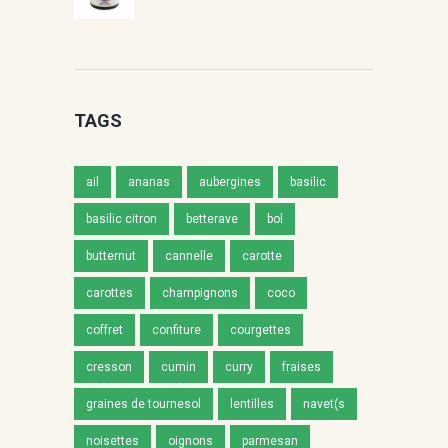
TAGS
ail
ananas
aubergines
basilic
basilic citron
betterave
bol
butternut
cannelle
carotte
carottes
champignons
coco
coffret
confiture
courgettes
cresson
cumin
curry
fraises
graines de tournesol
lentilles
navet(s
noisettes
oignons
parmesan