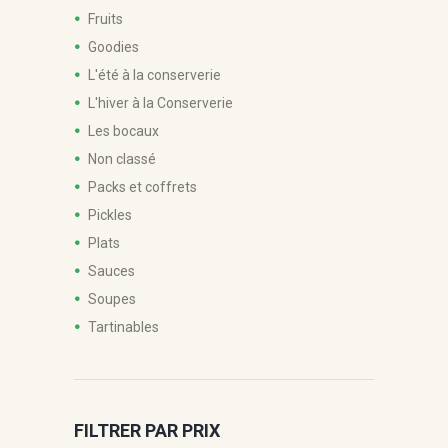
sur
Fruits
la
Goodies
page
du
L'été à la conserverie
produit
L'hiver à la Conserverie
Les bocaux
Non classé
Packs et coffrets
Pickles
Plats
Sauces
Soupes
Tartinables
FILTRER PAR PRIX