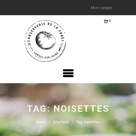
Mon compte
0
Ite
m
s
-
€0.
00
TAG: NOISETTES
Home
Boutique
Tag: noisettes