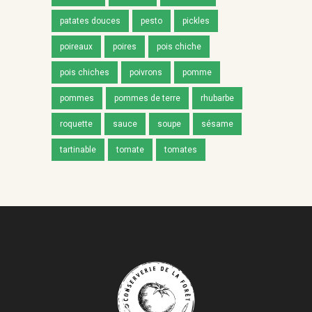
patates douces
pesto
pickles
poireaux
poires
pois chiche
pois chiches
poivrons
pomme
pommes
pommes de terre
rhubarbe
roquette
sauce
soupe
sésame
tartinable
tomate
tomates