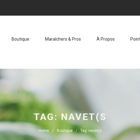
Boutique
Maraîchers & Pros
À Propos
Poin
TAG: NAVET(S
Home
Boutique
Tag: navet(s