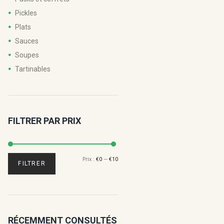
Pickles
Plats
Sauces
Soupes
Tartinables
FILTRER PAR PRIX
Prix :
€0
—
€10
Prix
Prix
FILTRER
min
max
RÉCEMMENT CONSULTÉS