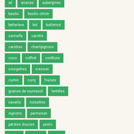
ail
ananas
aubergines
basilic
basilic citron
betterave
bol
butternut
cannelle
carotte
carottes
champignons
coco
coffret
confiture
courgettes
cresson
cumin
curry
fraises
graines de tournesol
lentilles
navet(s
noisettes
oignons
parmesan
patates douces
pesto