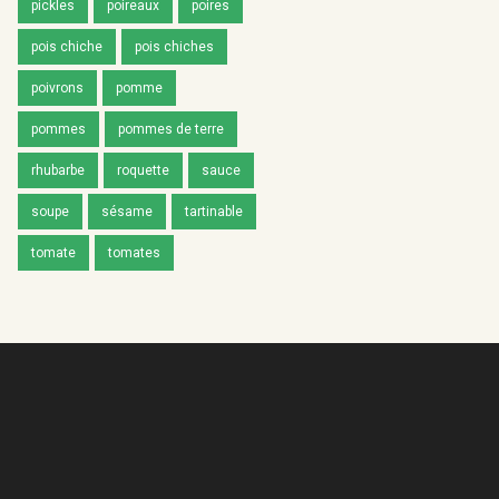
pickles
poireaux
poires
pois chiche
pois chiches
poivrons
pomme
pommes
pommes de terre
rhubarbe
roquette
sauce
soupe
sésame
tartinable
tomate
tomates