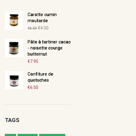
Carotte cumin
moutarde
Le
Le
€
4.50
€
6.50
prix
prix
Pâte à tartiner cacao
initial
actuel
- noisette courge
était :
est :
butternut
€6.50.
€4.50.
€
7.95
Confiture de
quetsches
€
6.50
TAGS