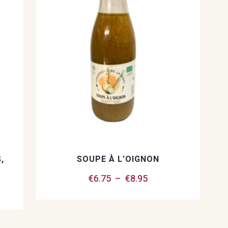
,
SOUPE À L’OIGNON
Plage
€
6.75
–
€
8.95
de
Ce
prix :
produit
€6.75
a
à
plusieurs
€8.95
variations.