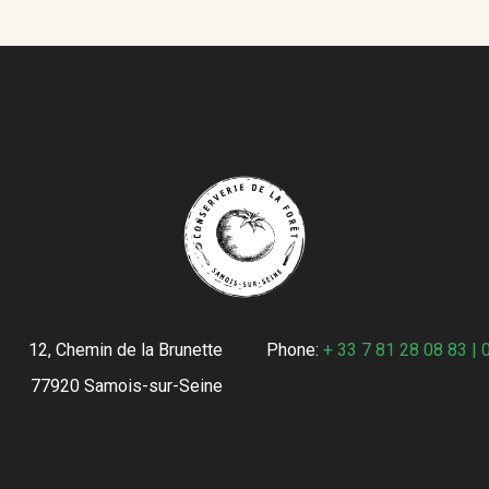
Les
options
peuvent
être
choisies
sur
la
page
du
produit
12, Chemin de la Brunette
Phone:
+ 33 7 81 28 08 83 | 
77920 Samois-sur-Seine