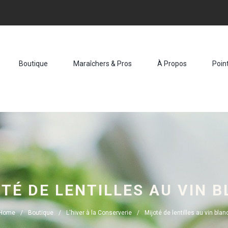
Boutique
Maraîchers & Pros
À Propos
Poin
TÉ DE LENTILLES AU VIN 
Home
Boutique
L'hiver à la Conserverie
Mijoté de lentilles au vin blan