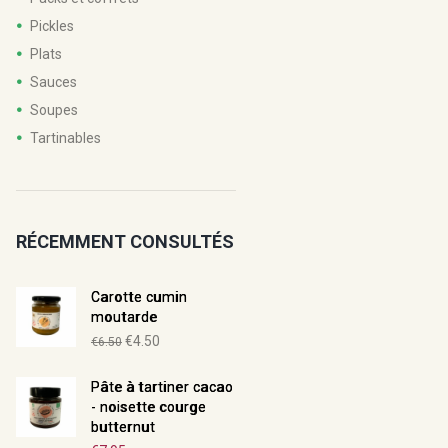
Pickles
Plats
Sauces
Soupes
Tartinables
RÉCEMMENT CONSULTÉS
Carotte cumin
moutarde
Le
Le
€
4.50
€
6.50
prix
prix
Pâte à tartiner cacao
initial
actuel
- noisette courge
était :
est :
butternut
€6.50.
€4.50.