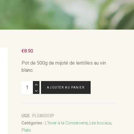
€
8.90
Pot de 500g de mijoté de lentilles au vin
blanc.
quantité
AJOUTER AU PANIER
de
Mijoté
de
lentilles
UGS :
PL580003P
au
Catégories :
L'hiver à la Conserverie
,
Les bocaux
,
vin
Plats