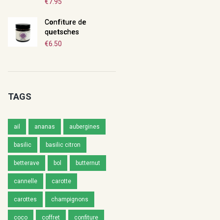
€
7.95
Confiture de
quetsches
€
6.50
TAGS
ail
ananas
aubergines
basilic
basilic citron
betterave
bol
butternut
cannelle
carotte
carottes
champignons
coco
coffret
confiture