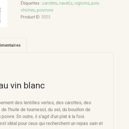
blanc
Étiquettes :
carottes
,
navet(s
,
oignons
,
pois
chiches
,
poivrons
Product ID:
3003
émentaires
 au vin blanc
ement des lentilles vertes, des carottes, des
 de l’huile de tournesol, du sel, du bouillon de
oivre. En outre, il s’agit d’un plat à la fois
 est idéal pour ceux qui recherchent un repas sain et