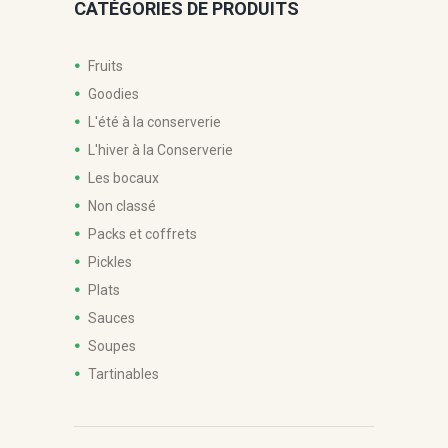
peuvent
CATÉGORIES DE PRODUITS
être
choisies
sur
Fruits
la
Goodies
page
du
L'été à la conserverie
produit
L'hiver à la Conserverie
Les bocaux
Non classé
Packs et coffrets
Pickles
Plats
Sauces
Soupes
Tartinables