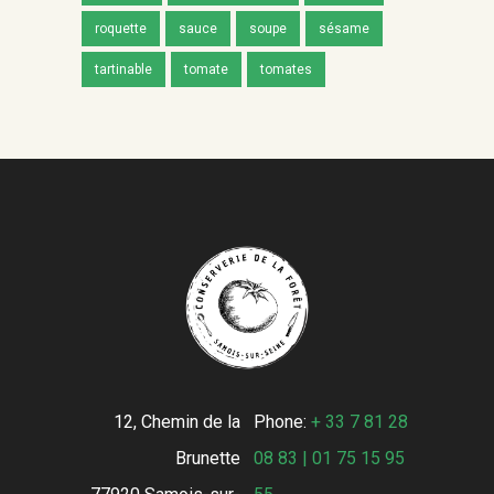
roquette
sauce
soupe
sésame
tartinable
tomate
tomates
12, Chemin de la
Phone:
+ 33 7 81 28
Brunette
08 83 | 01 75 15 95