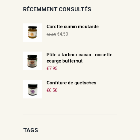
RÉCEMMENT CONSULTÉS
Carotte cumin moutarde
Le
Le
€
4.50
€
6.50
prix
prix
initial
actuel
Pâte à tartiner cacao - noisette
était :
est :
courge butternut
€6.50.
€4.50.
€
7.95
Confiture de quetsches
€
6.50
TAGS