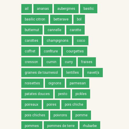
ail
ananas
aubergines
basilic
basilic citron
betterave
bol
butternut
cannelle
carotte
carottes
champignons
coco
coffret
confiture
courgettes
cresson
cumin
curry
fraises
graines de tournesol
lentilles
navet(s
noisettes
oignons
parmesan
patates douces
pesto
pickles
poireaux
poires
pois chiche
pois chiches
poivrons
pomme
pommes
pommes de terre
rhubarbe