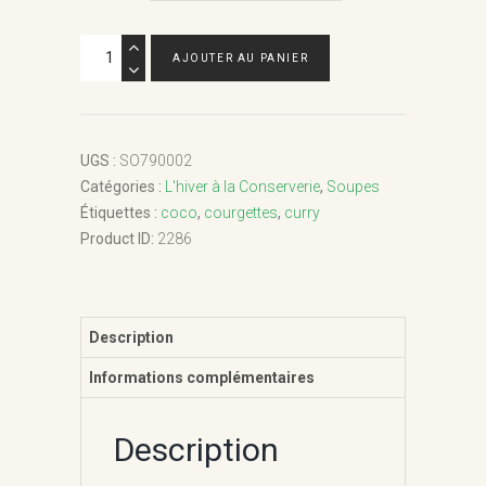
quantité
AJOUTER AU PANIER
de
Soupe
artisanale
courgettes
UGS :
SO790002
curry
Catégories :
L'hiver à la Conserverie
,
Soupes
Étiquettes :
coco
,
courgettes
,
curry
Product ID:
2286
Description
Informations complémentaires
Description