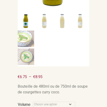
Plage
€
6.75
–
€
8.95
de
Bouteille de 480ml ou de 750ml de soupe
prix :
de courgettes curry coco.
€6.75
à
Volume
€8.95