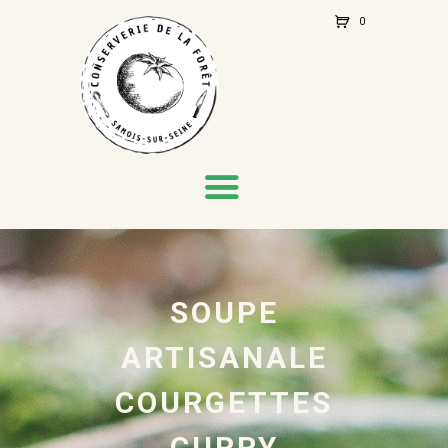
0
Ite
m
s
-
€0.
00
SOUPE
ARTISANALE
COURGETTES
CURRY