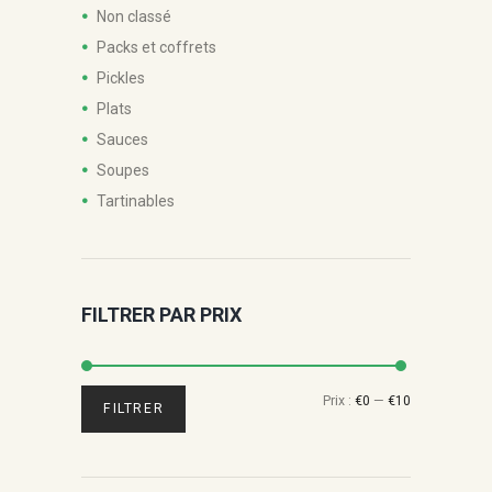
Non classé
Packs et coffrets
Pickles
Plats
Sauces
Soupes
Tartinables
FILTRER PAR PRIX
Prix
Prix
Prix :
€0
—
€10
FILTRER
min
max