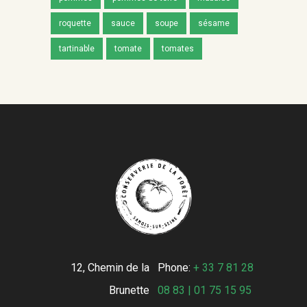
roquette
sauce
soupe
sésame
tartinable
tomate
tomates
12, Chemin de la
Phone:
+ 33 7 81 28
Brunette
08 83 | 01 75 15 95