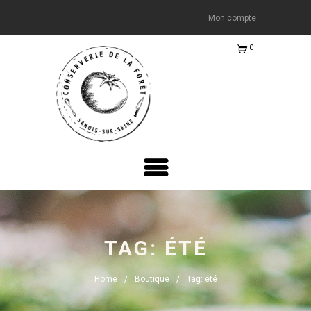
Mon compte
0
Ite
m
s
-
€0.
00
TAG: ÉTÉ
Home
Boutique
Tag: été