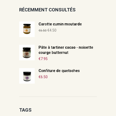
RÉCEMMENT CONSULTÉS
Carotte cumin moutarde
Le
Le
€
4.50
€
6.50
prix
prix
initial
actuel
Pâte à tartiner cacao - noisette
était :
est :
courge butternut
€6.50.
€4.50.
€
7.95
Confiture de quetsches
€
6.50
TAGS