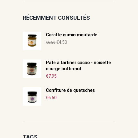
RÉCEMMENT CONSULTÉS
Carotte cumin moutarde
Le
Le
€
4.50
€
6.50
prix
prix
initial
actuel
Pâte à tartiner cacao - noisette
était :
est :
courge butternut
€6.50.
€4.50.
€
7.95
Confiture de quetsches
€
6.50
TAGS