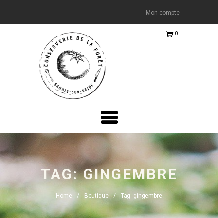
Mon compte
0
Ite
m
s
-
€0.
00
TAG: GINGEMBRE
Home
Boutique
Tag: gingembre