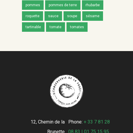
pommes
pommes de terre
rhubarbe
roquette
sauce
soupe
sésame
tartinable
tomate
tomates
12, Chemin de la
Phone:
+ 33 7 81 28
Brunette
08 83 | 01 75 15 95