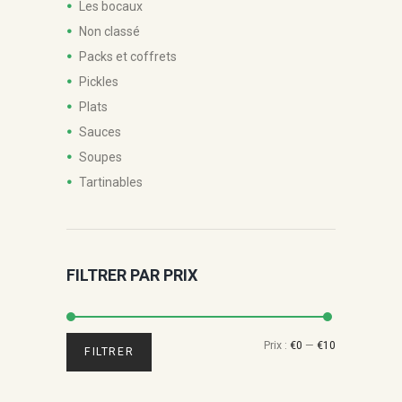
Les bocaux
Non classé
Packs et coffrets
Pickles
Plats
Sauces
Soupes
Tartinables
FILTRER PAR PRIX
Prix
Prix
Prix :
€0
—
€10
FILTRER
min
max