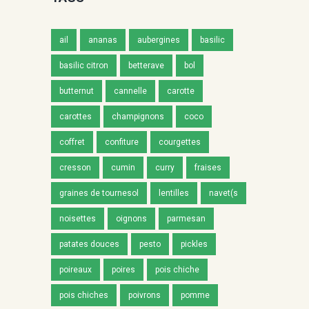
ail
ananas
aubergines
basilic
basilic citron
betterave
bol
butternut
cannelle
carotte
carottes
champignons
coco
coffret
confiture
courgettes
cresson
cumin
curry
fraises
graines de tournesol
lentilles
navet(s
noisettes
oignons
parmesan
patates douces
pesto
pickles
poireaux
poires
pois chiche
pois chiches
poivrons
pomme