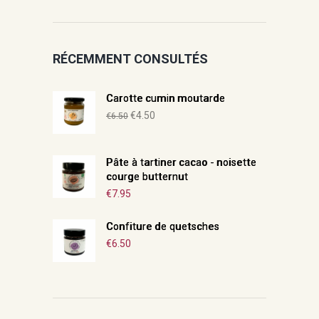
RÉCEMMENT CONSULTÉS
Carotte cumin moutarde
Le
Le
€
4.50
€
6.50
prix
prix
initial
actuel
Pâte à tartiner cacao - noisette
était :
est :
courge butternut
€6.50.
€4.50.
€
7.95
Confiture de quetsches
€
6.50