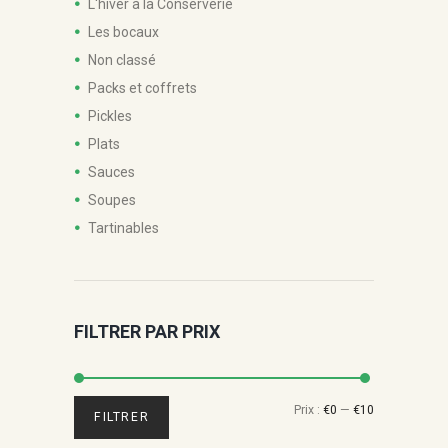
L'hiver à la Conserverie
Les bocaux
Non classé
Packs et coffrets
Pickles
Plats
Sauces
Soupes
Tartinables
FILTRER PAR PRIX
Prix
Prix
Prix :
€0
—
€10
FILTRER
min
max