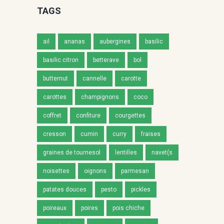
TAGS
ail
ananas
aubergines
basilic
basilic citron
betterave
bol
butternut
cannelle
carotte
carottes
champignons
coco
coffret
confiture
courgettes
cresson
cumin
curry
fraises
graines de tournesol
lentilles
navet(s
noisettes
oignons
parmesan
patates douces
pesto
pickles
poireaux
poires
pois chiche