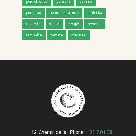
pois chiches
poivrons
pomme
pommes
pommes de terre
rhubarbe
roquette
sauce
soupe
sésame
tartinable
tomate
tomates
12, Chemin de la
Phone:
+ 33 7 81 28