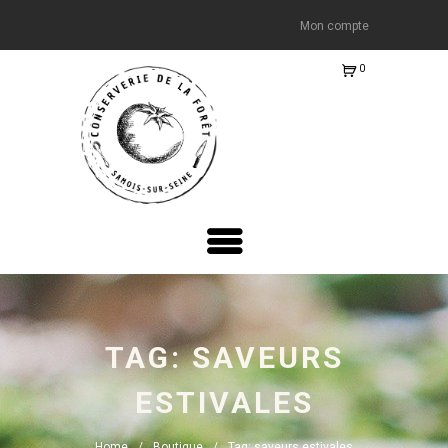
Mon compte
0
Ite
m
s
-
€0.
00
TAG: SAVEURS
ESTIVALES
Home
Boutique
Tag: saveurs estivales