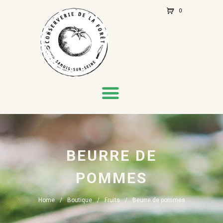
0
Ite
m
s
-
€0.
00
BEURRE DE
POMMES
Home
Boutique
Fruits
Beurre de pommes