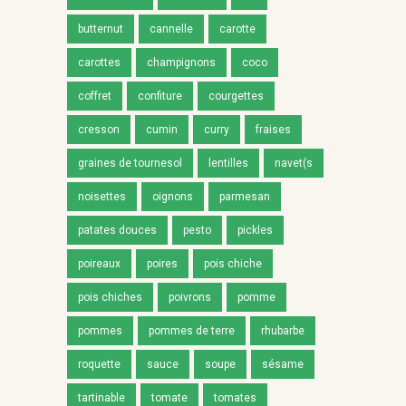
butternut
cannelle
carotte
carottes
champignons
coco
coffret
confiture
courgettes
cresson
cumin
curry
fraises
graines de tournesol
lentilles
navet(s
noisettes
oignons
parmesan
patates douces
pesto
pickles
poireaux
poires
pois chiche
pois chiches
poivrons
pomme
pommes
pommes de terre
rhubarbe
roquette
sauce
soupe
sésame
tartinable
tomate
tomates