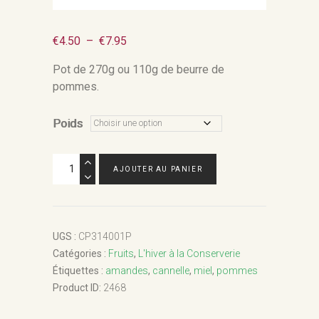
Plage
€
4.50
–
€
7.95
de
Pot de 270g ou 110g de beurre de
prix :
pommes.
€4.50
à
Poids
€7.95
quantité
AJOUTER AU PANIER
de
Beurre
de
pommes
UGS :
CP314001P
Catégories :
Fruits
,
L'hiver à la Conserverie
Étiquettes :
amandes
,
cannelle
,
miel
,
pommes
Product ID:
2468