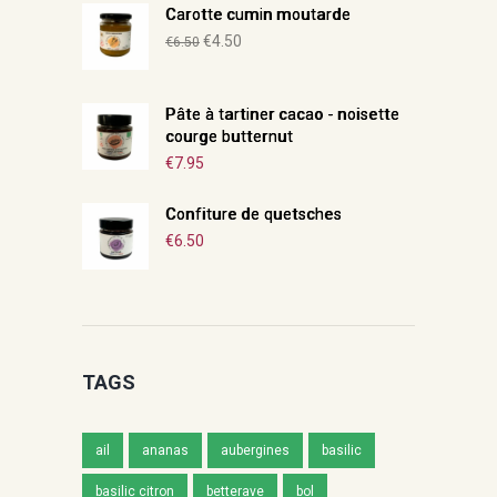
Carotte cumin moutarde
Le
Le
€
4.50
€
6.50
prix
prix
initial
actuel
Pâte à tartiner cacao - noisette
était :
est :
courge butternut
€6.50.
€4.50.
€
7.95
Confiture de quetsches
€
6.50
TAGS
ail
ananas
aubergines
basilic
basilic citron
betterave
bol