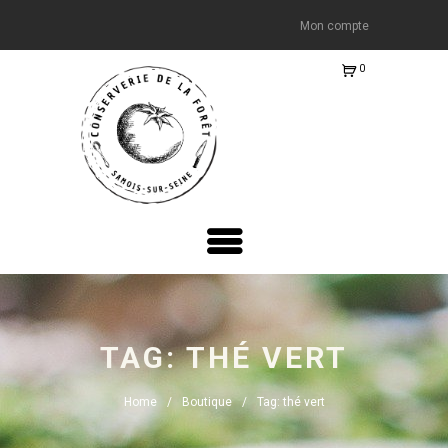
Mon compte
0
Ite
m
s
-
€0.
00
TAG: THÉ VERT
Home
Boutique
Tag: thé vert