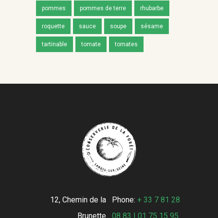
pommes
pommes de terre
rhubarbe
roquette
sauce
soupe
sésame
tartinable
tomate
tomates
12, Chemin de la
Phone:
+ 33 7 81 28
Brunette
08 83 | 01 75 15 95