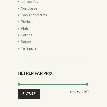
Les bocaux
Non classé
Packs et coffrets
Pickles
Plats
Sauces
Soupes
Tartinables
FILTRER PAR PRIX
Prix
Prix
Prix :
€0
—
€10
FILTRER
min
max