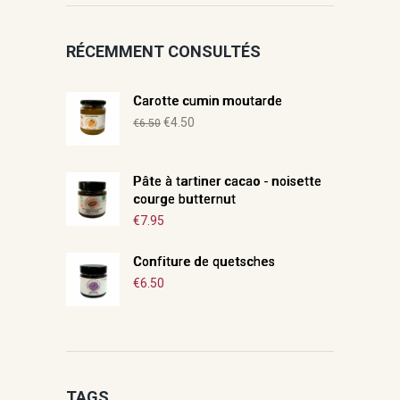
RÉCEMMENT CONSULTÉS
Carotte cumin moutarde
Le
Le
€
4.50
€
6.50
prix
prix
initial
actuel
Pâte à tartiner cacao - noisette
était :
est :
courge butternut
€6.50.
€4.50.
€
7.95
Confiture de quetsches
€
6.50
TAGS