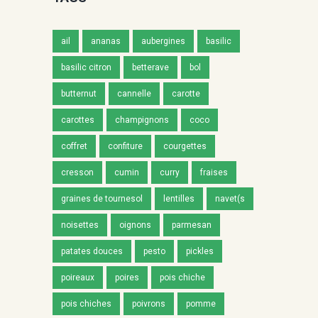
ail
ananas
aubergines
basilic
basilic citron
betterave
bol
butternut
cannelle
carotte
carottes
champignons
coco
coffret
confiture
courgettes
cresson
cumin
curry
fraises
graines de tournesol
lentilles
navet(s
noisettes
oignons
parmesan
patates douces
pesto
pickles
poireaux
poires
pois chiche
pois chiches
poivrons
pomme