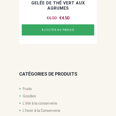
GELÉE DE THÉ VERT AUX
AGRUMES
Le
Le
€
6.50
€
4.50
prix
prix
initial
actuel
AJOUTER AU PANIER
était :
est :
€6.50.
€4.50.
CATÉGORIES DE PRODUITS
Fruits
Goodies
L'été à la conserverie
L'hiver à la Conserverie